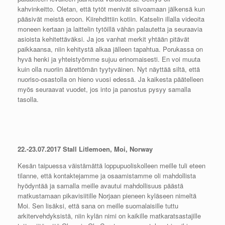
kahvinkeitto. Oletan, että tytöt menivät siivoamaan jälkensä kun
pääsivät meistä eroon. Kiirehdittiin kotiin. Katselin illalla videoita
moneen kertaan ja laittelin tytöillä vähän palautetta ja seuraavia
asioista kehitettäväksi. Ja jos vanhat merkit yhtään pitävät
paikkaansa, niin kehitystä alkaa jälleen tapahtua. Porukassa on
hyvä henki ja yhteistyömme sujuu erinomaisesti. En voi muuta
kuin olla nuoriin äärettömän tyytyväinen. Nyt näyttää siltä, että
nuoriso-osastolla on hieno vuosi edessä. Ja kaikesta päätelleen
myös seuraavat vuodet, jos into ja panostus pysyy samalla
tasolla.
22.-23.07.2017 Stall Litlemoen, Moi, Norway
Kesän taipuessa väistämättä loppupuoliskolleen meille tuli eteen
tilanne, että kontaktejamme ja osaamistamme oli mahdollista
hyödyntää ja samalla meille avautui mahdollisuus päästä
matkustamaan pikavisiitille Norjaan pieneen kyläseen nimeltä
Moi. Sen lisäksi, että sana on meille suomalaisille tuttu
arkitervehdyksistä, niin kylän nimi on kaikille matkaratsastajille