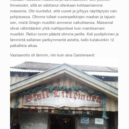
ihmeissäni, sillä en odottanut ollenkaan kohtaamiamme
maisemia. Olin kuvitellut, että vuoret ja jylhyys näyttäytyisi vain
pohjoisessa. Olimme tulleet vuorenpeikkojen maahan ja tajusin
sen, mistä Griegin musiikki ammensi vaikutteensa. Maisemat
olivat vähintäänkin yhtä mahtipontiset kuin mainitsemani
musiikki. Reilun tunnin päästä olimme perille. Keli puolipilvinen ja
lämmintä sellainen parikymmentä astetta, kello kutakuinkin 12
paikallista aikaa.
Vastaanotto oli lämmi
n, niin kuin aina Carstensenit