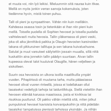
et muuta voi, niin lyö leikisi. Mieluummin sitä nauraa kuin itkee.
Meillä on myös jonkin verran samoja kokemuksia, joten
tiedämme hyvin, mistä toinen puhuu.
Talli oli pieni ja sympaattinen. Vähän niin kuin meilläkin.
Kahdessa osassa tosin ja tietenkään ei ihan niin pieni kuin
meillä. Toiselle puolella oli Sophien hevoset ja toisella puolella
vaihtelevasti muita hevosia. Tallin yläkerrassa oli pieni veski,
joka oli aika jännittävä paikka ja Olaugin hevosten karsinoiden
takana oli pikkuruinen tallitupa ja sen takana kuivatushuone.
Satulat ja muut varsuteet säilytettiin jossain muualla, sillä niitä
kuskattiin aina jonnekin tallin päädyn suuntaan. Aivan tallin
kupeessa olevat talot kuuluivat Olaugille, hänen veljelleen ja
siskolleen.
Suurin osa hevosista on ulkona isoilla maatilkuilla ympäri
vuoden. Pihapiirissä oli muutama tarha, mutta pääasiassa
hevoset olivat vuoren rinteellä, joissa ei todellakaan ollut
tasaiseksi vedettyjä tarhoja tai laiduntilkkuja. Siellä vietettiin ihan
hevosen elämää karussa maastossa, josta ei kivikkoa tai
risukkoa puuttunut. Oli pakko vähän miettiä sitä, miten jotkut
pumpuloivat hevoset kavioista korvanipukoihin ja niitä pidetään
tasaisiksi tampatuissa pienissä tarhoissa yksinään. Ja niihän