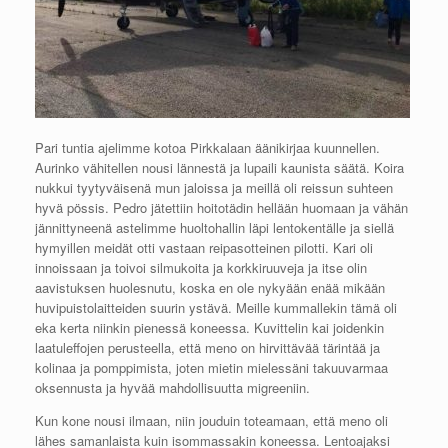
Pari tuntia ajelimme kotoa Pirkkalaan äänikirjaa kuunnellen.
Aurinko vähitellen nousi lännestä ja lupaili kaunista säätä. Koira
nukkui tyytyväisenä mun jaloissa ja meillä oli reissun suhteen
hyvä pössis. Pedro jätettiin hoitotädin hellään huomaan ja vähän
jännittyneenä astelimme huoltohallin läpi lentokentälle ja siellä
hymyillen meidät otti vastaan reipasotteinen pilotti. Kari oli
innoissaan ja toivoi silmukoita ja korkkiruuveja ja itse olin
aavistuksen huolesnutu, koska en ole nykyään enää mikään
huvipuistolaitteiden suurin ystävä. Meille kummallekin tämä oli
eka kerta niinkin pienessä koneessa. Kuvittelin kai joidenkin
laatuleffojen perusteella, että meno on hirvittävää tärintää ja
kolinaa ja pomppimista, joten mietin mielessäni takuuvarmaa
oksennusta ja hyvää mahdollisuutta migreeniin.
Kun kone nousi ilmaan, niin jouduin toteamaan, että meno oli
lähes samanlaista kuin isommassakin koneessa. Lentoajaksi