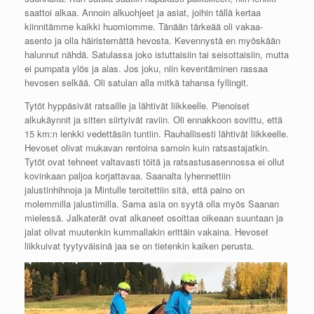
saattoi alkaa. Annoin alkuohjeet ja asiat, joihin tällä kertaa
kiinnitämme kaikki huomiomme. Tänään tärkeää oli vakaa-
asento ja olla häiristemättä hevosta. Kevennystä en myöskään
halunnut nähdä. Satulassa joko istuttaisiin tai seisottaisiin, mutta
ei pumpata ylös ja alas. Jos joku, niin keventäminen rassaa
hevosen selkää. Oli satulan alla mitkä tahansa fyllingit.
Tytöt hyppäsivät ratsaille ja lähtivät liikkeelle. Pienoiset
alkukäynnit ja sitten siirtyivät raviin. Oli ennakkoon sovittu, että
15 km:n lenkki vedettäsiin tuntiin. Rauhallisesti lähtivät liikkeelle.
Hevoset olivat mukavan rentoina samoin kuin ratsastajatkin.
Tytöt ovat tehneet valtavasti töitä ja ratsastusasennossa ei ollut
kovinkaan paljoa korjattavaa. Saanalta lyhennettiin
jalustinhihnoja ja Mintulle teroitettiin sitä, että paino on
molemmilla jalustimilla. Sama asia on syytä olla myös Saanan
mielessä. Jalkaterät ovat alkaneet osoittaa oikeaan suuntaan ja
jalat olivat muutenkin kummallakin erittäin vakaina. Hevoset
liikkuivat tyytyväisinä jaa se on tietenkin kaiken perusta.