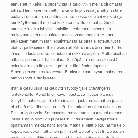
ennustettiin kaksi ja puoli tuntia ja tarjoilutkin meillä oli omasta
takaa. Harmikseni lennettiin aika lailla pilvessä ja näkymistä ei
päässyt suuremmin nauttimaan. Koneessa oli pieni veskisin ja
sen käyttö herätti meissä kaikissa huvittuneisuutta. Se oli
suunniteltu aika lyhyille ihmisille. Lento meni nopeasti ja
mukavasti ja ennen kaikkea todella vaivattomasti. Mikään
etukäteen miettimistäni epäilyttävistä asioista ei toteutunut tai
pitänyt paikkaansa. Ihan luksusta! Vähän mua taas jännitti, kun
lähdettiin laskuun. Kone laskeutui nokka alaspäin. Mutta eipähän
mitään, pehmeästi tultiin alas. Sieltäpä sain sitten pienestä
oviaukosta astella pienille portaille filmitähden tapaan
Stavangerissa ulos koneesta. Ei olisi mikään täysin mahdoton
temppu tottua tuollaiseen.
Ihan aikataulussa laskeuduttiin typötyhjälle Stavangerin
lentokentälle. Kentällä oli kaveri vastassa tilauton kanssa.
Siirryttiin autoon, ajettiin terminaaliin, josta meidät sitten jotain
oikotietä ohjattiin ulos kentältä. Tullitarkastus oli muodollisuus.
Pelkkä läpikävely. Seuraavaksi meidät vietiin autovuokraamoon,
jossa auto jo odottikin ja päästiin virittelemään navigaattoria
opastamaan meidät kohti Moita. Matka ei ollut pitkä, mutta tie oli
kapeahko, sekä mutkainen ja ihmiset ajoivat siististi rajoitusten
mukaan. Katseltiin maisemia ja hämmästeltiin. Olin jotenkin