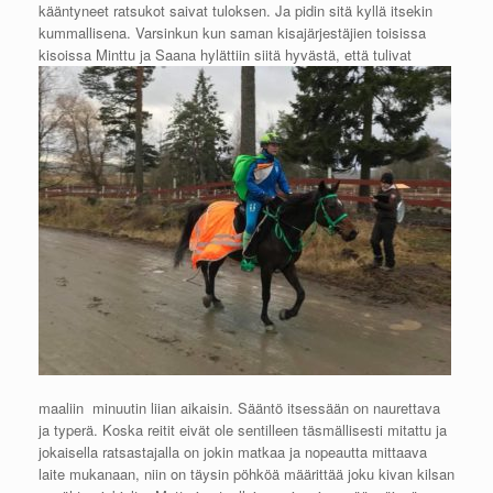
kääntyneet ratsukot saivat tuloksen. Ja pidin sitä kyllä itsekin
kummallisena. Varsinkun kun saman kisajärjestäjien toisissa
kisoissa Minttu ja Saana hylättiin siitä hyvästä
, että tulivat
maaliin minuutin liian aikaisin. Sääntö itsessään on naurettava
ja typerä. Koska reitit eivät ole sentilleen täsmällisesti mitattu ja
jokaisella ratsastajalla on jokin matkaa ja nopeautta mittaava
laite mukanaan, niin on täysin pöhköä määrittää joku kivan kilsan