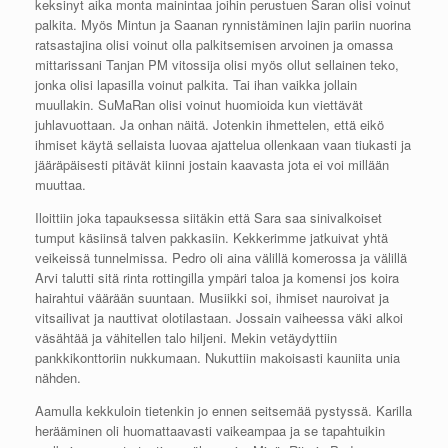
keksinyt aika monta mainintaa joihin perustuen Saran olisi voinut
palkita. Myös Mintun ja Saanan rynnistäminen lajin pariin nuorina
ratsastajina olisi voinut olla palkitsemisen arvoinen ja omassa
mittarissani Tanjan PM vitossija olisi myös ollut sellainen teko,
jonka olisi lapasilla voinut palkita. Tai ihan vaikka jollain
muullakin. SuMaRan olisi voinut huomioida kun viettävät
juhlavuottaan. Ja onhan näitä. Jotenkin ihmettelen, että eikö
ihmiset käytä sellaista luovaa ajattelua ollenkaan vaan tiukasti ja
jääräpäisesti pitävät kiinni jostain kaavasta jota ei voi millään
muuttaa.
Iloittiin joka tapauksessa siitäkin että Sara saa sinivalkoiset
tumput käsiinsä talven pakkasiin. Kekkerimme jatkuivat yhtä
veikeissä tunnelmissa. Pedro oli aina välillä komerossa ja välillä
Arvi talutti sitä rinta rottingilla ympäri taloa ja komensi jos koira
hairahtui väärään suuntaan. Musiikki soi, ihmiset nauroivat ja
vitsailivat ja nauttivat olotilastaan. Jossain vaiheessa väki alkoi
väsähtää ja vähitellen talo hiljeni. Mekin vetäydyttiin
pankkikonttoriin nukkumaan. Nukuttiin makoisasti kauniita unia
nähden.
Aamulla kekkuloin tietenkin jo ennen seitsemää pystyssä. Karilla
herääminen oli huomattaavasti vaikeampaa ja se tapahtuikin