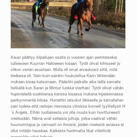
Kausi päättyy kilpailujen osalta jo vuosien ajan perinteiseksi
tulleeseen Kuuman Halloween kisaan. Tytöt olivat kihisseet jo
viikon verran asustaan. Mulla oli omat arvaukseni siitä, mitä
tiedossa oli. Sain kuin sainkin houkuteltua Karin lähtemään
mukaan kisaa katsomaan. Päästiin paikalle aika lailla samalla
hetkellä kun Saran ja Mintun luokka starttasi. Tytöt olivat vähän
hupimielellä suokkiensa kanssa kisassa mukana kipaisemassa
parikymmentä kilsaa. Hurrattiin ratsukot liikkeelle ja samallahan
sain todeta että neitojen hienoissa viitoissa komeili tyylitellysti H
´s Angels. Eihän tuollaisesta voi olla muuta kuin huvittuneesti
mielissään. Nämä ovat sellaisia juttuja, jotka vaativat vähän
huumorintajua ja varmasti on ihmisiä, joiden mielestä asiassa ei
ollut mitään hauskaa. Kaikesta huolimatta likat viilettivät
menevään viitat liehuen.