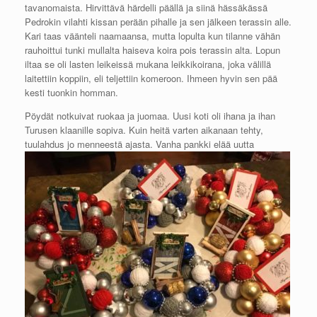
tavanomaista. Hirvittävä härdelli päällä ja siinä hässäkässä
Pedrokin vilahti kissan perään pihalle ja sen jälkeen terassin alle.
Kari taas väänteli naamaansa, mutta lopulta kun tilanne vähän
rauhoittui tunki mullalta haiseva koira pois terassin alta. Lopun
iltaa se oli lasten leikeissä mukana leikkikoirana, joka välillä
laitettiin koppiin, eli teljettiin komeroon. Ihmeen hyvin sen pää
kesti tuonkin homman.
Pöydät notkuivat ruokaa ja juomaa. Uusi koti oli ihana ja ihan
Turusen klaanille sopiva. Kuin heitä varten aikanaan tehty,
tuulahdus jo menneestä ajasta. Van
ha pankki elää uutta