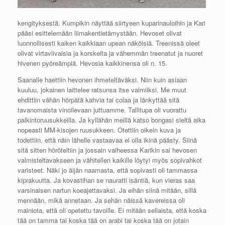
kengityksestä. Kumpikin näyttää siirtyeen kuparinauloihin ja Kari
pääsi esittelemään liimakentietämystään. Hevoset olivat
luonnollisesti kaiken kaikkiaan upean näköisiä. Treenissä oleet
olivat virtaviivaisia ja korskeita ja vähemmän treenatut ja nuoret
hivenen pyöreämpiä. Hevosia kaikkinensa oli n. 15.
Saanalle haettiin hevonen ihmeteltäväksi. Niin kuin asiaan
kuuluu, jokainen laittelee ratsunsa itse valmiiksi. Me muut
ehdittiin vähän hörpätä kahvia tai colaa ja länkyttää sitä
tavanomaista vinoilevaan juttuamme. Tallitupa oli vuorattu
palkintoruusukkeilla. Ja kyllähän meillä katso bongasi sieltä aika
nopeasti MM-kisojen ruusukkeen. Otettiin oikein kuva ja
todettiin, että näin lähelle vastaavaa ei olla ikinä päästy. Siinä
sitä sitten höröteltiin ja jossain vaiheessa Karikin sai hevosen
valmisteltavakseen ja vähitellen kaikille löytyi myös sopivahkot
varisteet. Näki jo äijän naamasta, että sopivasti oli tammassa
kiprakuutta. Ja kovastihan se nauratti isäntiä, kun vieras saa
varsinaisen nartun koeajettavaksi. Ja eihän siinä mitään, sillä
mennään, mikä annetaan. Ja sehän näissä kavereissa oli
mainiota, että oli opetettu tavoille. Ei mitään sellaista, että koska
tää on tamma tai koska tää on arabi tai koska tää on jotain