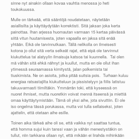
sinne nyt ainakin ollaan kovaa vauhtia menossa jo heti
toukokuussa.
Mulle on tärkeää, että sääntöjä noudatetaan, näytetään
asiallisilta ja käyttäydytään korrektisti. Sitä jaksan joka kerta
painottaa. Ihan arjessa huomautan varmaan 15 kertaa päivässä
siitä vitun huutamisesta, joten vapaalla en jaksa sitä enää
yhtään. Eikä ole tarvinnutkaan. Tällä nelikolla on ilmeisesti
kotona jo ollut sitä verta selkeät rajat, että eipä ole tarvinnut
kiukuttelua tai alatyylin ilmaisuja katsoa tai kuunnella. Tai olen
mä vähän sitä ehkä nähnyt ja kuullut, mutta en ole ollut ihan
ytimessä seuraamassa kimitystä, jalan polkemista tai
tiuskimista. Ne on asioita, jotka pitää suitsia pois. Turhaan kuluu
energiaa ratsastajilta kiukutteluun ja pissistelyyn ja fiilis latistuu
takuuvarmasti tiimiltäkin. Ymmärrän toki, että kyseessä on
nuoret ihmiset, mutta nuoretkin voivat mennä itseensä ja miettiä
omaa käyttäytymistään. Tämä oli yksi aihe, jota sivuttiin. Ei ole
iso ongelma tässä porukassa, mutta voi tulla sellaiseksi, joten
ajattelin, että otetaan aihe esille.
Toinen aika tärkeä aihe oli se, että vaikka nyt saattaa tuntua,
että homma sujui kuin tanssi vaan ja vähän menestystäkin on
tullut, niin tarkkana ollaan nyt, että mikään ei lirahda mihinkään