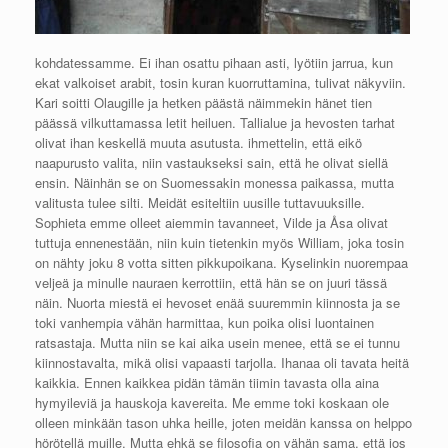
kohdatessamme. Ei ihan osattu pihaan asti, lyötiin jarrua, kun
ekat valkoiset arabit, tosin kuran kuorruttamina, tulivat näkyviin.
Kari soitti Olaugille ja hetken päästä näimmekin hänet tien
päässä vilkuttamassa letit heiluen. Tallialue ja hevosten tarhat
olivat ihan keskellä muuta asutusta. ihmettelin, että eikö
naapurusto valita, niin vastaukseksi sain, että he olivat siellä
ensin. Näinhän se on Suomessakin monessa paikassa, mutta
valitusta tulee silti. Meidät esiteltiin uusille tuttavuuksille.
Sophieta emme olleet aiemmin tavanneet, Vilde ja Åsa olivat
tuttuja ennenestään, niin kuin tietenkin myös William, joka tosin
on nähty joku 8 votta sitten pikkupoikana. Kyselinkin nuorempaa
veljeä ja minulle nauraen kerrottiin, että hän se on juuri tässä
näin. Nuorta miestä ei hevoset enää suuremmin kiinnosta ja se
toki vanhempia vähän harmittaa, kun poika olisi luontainen
ratsastaja. Mutta niin se kai aika usein menee, että se ei tunnu
kiinnostavalta, mikä olisi vapaasti tarjolla. Ihanaa oli tavata heitä
kaikkia. Ennen kaikkea pidän tämän tiimin tavasta olla aina
hymyileviä ja hauskoja kavereita. Me emme toki koskaan ole
olleen minkään tason uhka heille, joten meidän kanssa on helppo
hörötellä muille. Mutta ehkä se filosofia on vähän sama, että jos