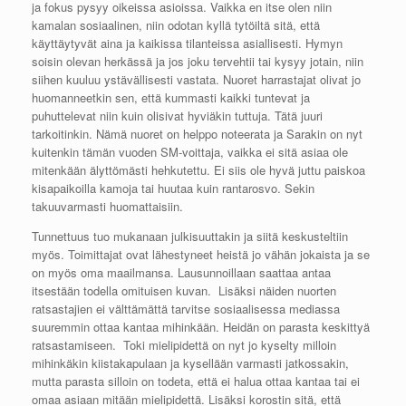
ja fokus pysyy oikeissa asioissa. Vaikka en itse olen niin
kamalan sosiaalinen, niin odotan kyllä tytöiltä sitä, että
käyttäytyvät aina ja kaikissa tilanteissa asiallisesti. Hymyn
soisin olevan herkässä ja jos joku tervehtii tai kysyy jotain, niin
siihen kuuluu ystävällisesti vastata. Nuoret harrastajat olivat jo
huomanneetkin sen, että kummasti kaikki tuntevat ja
puhuttelevat niin kuin olisivat hyviäkin tuttuja. Tätä juuri
tarkoitinkin. Nämä nuoret on helppo noteerata ja Sarakin on nyt
kuitenkin tämän vuoden SM-voittaja, vaikka ei sitä asiaa ole
mitenkään älyttömästi hehkutettu. Ei siis ole hyvä juttu paiskoa
kisapaikoilla kamoja tai huutaa kuin rantarosvo. Sekin
takuuvarmasti huomattaisiin.
Tunnettuus tuo mukanaan julkisuuttakin ja siitä keskusteltiin
myös. Toimittajat ovat lähestyneet heistä jo vähän jokaista ja se
on myös oma maailmansa. Lausunnoillaan saattaa antaa
itsestään todella omituisen kuvan. Lisäksi näiden nuorten
ratsastajien ei välttämättä tarvitse sosiaalisessa mediassa
suuremmin ottaa kantaa mihinkään. Heidän on parasta keskittyä
ratsastamiseen. Toki mielipidettä on nyt jo kyselty milloin
mihinkäkin kiistakapulaan ja kysellään varmasti jatkossakin,
mutta parasta silloin on todeta, että ei halua ottaa kantaa tai ei
omaa asiaan mitään mielipidettä. Lisäksi korostin sitä, että