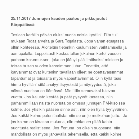
25.11.2017 Junnujen kauden päätos ja pikkujoulut
Kärppälässä
Tosiaan keräilin päivän aluksi nuoria naisia kyytiini. Rita tuli
mukaan Ridasjärveltä ja Sara Toijalasta. Jopa vähän etuajassa
oltiin kohteessa. Aloiteltiin tietenkin kuulumisten vaihtamisella ja
aamupalalla. Leppoisasti keskustellen jokainen kertoi vuoden
parhaan kokemuksen, joka on jäänyt päällimäiseksi mieleen ja
toisaalta sen vuoden karvaimman jutun. Todettiin, että
karvaimmat ovat kuitenkin tavallaan olleet ne opettavaisimmat
tapahtumat ja toisaalta myös vapauttavimmat. Olin kyllä taas
hirmu hyvilläni siitä analyyttisyydestä ja nöyryydestä, joka
näissä nuorissa on itämässä. Mietittiin seraavaksi tulevaa
vuotta. Jos kalusto kestää ja päät pysyvät kasassa, niin
parhaimmillaan näistä nuorista on omissa junnujen PM-kisoissa
kolme. Jos yksikin pääsee sinne asti, niin olen kyllä tyytyväinen.
Jos kaikki kolme potentiaalista, niin se on jo melkoinen juttu. Ja
jos kolme on kisassa mukana, niin rohkenen pitää kahta
suoritusta realistisena. Jos Fortuna on oikein suopeana, niin
mahdollista on myös järkevällä tekemisellä, että kaikki kolme