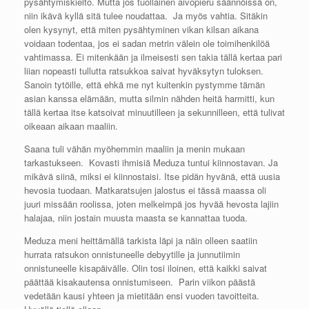
pysähtymiskielto. Mutta jos tuollainen aivopieru säännöissä on,
niin ikävä kyllä sitä tulee noudattaa. Ja myös vahtia. Sitäkin
olen kysynyt, että miten pysähtyminen vikan kilsan aikana
voidaan todentaa, jos ei sadan metrin välein ole toimihenkilöä
vahtimassa. Ei mitenkään ja ilmeisesti sen takia tällä kertaa pari
liian nopeasti tullutta ratsukkoa saivat hyväksytyn tuloksen.
Sanoin tytöille, että ehkä me nyt kuitenkin pystymme tämän
asian kanssa elämään, mutta silmin nähden heitä harmitti, kun
tällä kertaa itse katsoivat minuutilleen ja sekunnilleen, että tulivat
oikeaan aikaan maaliin.
Saana tuli vähän myöhemmin maaliin ja menin mukaan
tarkastukseen. Kovasti ihmisiä Meduza tuntui kiinnostavan. Ja
mikävä siinä, miksi ei kiinnostaisi. Itse pidän hyvänä, että uusia
hevosia tuodaan. Matkaratsujen jalostus ei tässä maassa oli
juuri missään roolissa, joten melkeimpä jos hyvää hevosta lajiin
halajaa, niin jostain muusta maasta se kannattaa tuoda.
Meduza meni heittämällä tarkista läpi ja näin olleen saatiin
hurrata ratsukon onnistuneelle debyytille ja junnutiimin
onnistuneelle kisapäivälle. Olin tosi iloinen, että kaikki saivat
päättää kisakautensa onnistumiseen. Parin viikon päästä
vedetään kausi yhteen ja mietitään ensi vuoden tavoitteita.