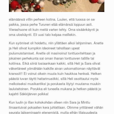
elämäänsä villin perheen kotina. Luulen, että tuossa on se
paikka, jossa perhe Turunen elää elämänsä loppuun asti.
Vierashuone oli kuin meitä varten tehty. Oma sisäänkäynti ja
oma uloskäynti. Eli uusi talo kelpaa meillekin.
Kun syömiset oli hoidettu, niin yllättäen alkoi lahjominen. Anette
ja Heli olivat kumpikin ideoineet tahoillaan upeat
joulumuistamiset. Anette oli masinoinut tonttuovitehtaan ja
jokainen perhekunta sai oman ihanan tonttuoven tallille tai
kotiinsa. Eikä siinä tosiaankaan kaikki, sillä Heli ja Sara olivat
väkertäneet yömähään kaikille aivan uskomattoman näyttävät
kranssit!! Ei voinut oikein muuta kuin haukkoa henkeä. Hetken
päästä tuvan täytti haitarimusiikki, sillä Heli osoittautui myös
melkoiseksi musikantiksi ja porukasta löytyi muutama muukin
laulutaitoinen. Porukka eli tuneella mukana ja hetken päästä jo
kajahti Säkkijärven polkka!
Kun luulin jo illan kohokohdan olleen niin Sara ja Minttu
ilmaantuivat pokaalien kera juhlatilaan. Olimme yrittäneet vähän
seurata lajiseminaarin etenemistä, mutta eihän tilaisuudesta