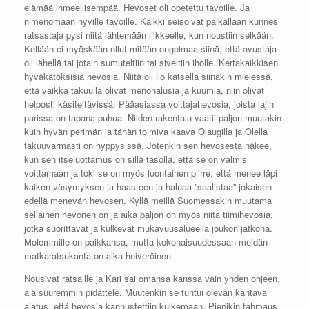
elämää ihmeellisempää. Hevoset oli opetettu tavoille. Ja
nimenomaan hyville tavoille. Kaikki seisoivat paikallaan kunnes
ratsastaja pysi niitä lähtemään liikkeelle, kun noustiin selkään.
Kellään ei myöskään ollut mitään ongelmaa siinä, että avustaja
oli lähellä tai jotain sumuteltiin tai siveltiin iholle. Kertakaikkisen
hyväkätöksisiä hevosia. Niitä oli ilo katsella siinäkin mielessä,
että vaikka takuulla olivat menohalusia ja kuumia, niin olivat
helposti käsiteltävissä. Pääasiassa voittajahevosia, joista lajin
parissa on tapana puhua. Niiden rakentalu vaatii paljon muutakin
kuin hyvän perimän ja tähän toimiva kaava Olaugilla ja Olella
takuuvarmasti on hyppysissä. Jotenkin sen hevosesta näkee,
kun sen itseluottamus on sillä tasolla, että se on valmis
voittamaan ja toki se on myös luontainen piirre, että menee läpi
kaiken väsymyksen ja haasteen ja haluaa ”saalistaa” jokaisen
edellä menevän hevosen. Kyllä meillä Suomessakin muutama
sellainen hevonen on ja aika paljon on myös niitä tiimihevosia,
jotka suorittavat ja kulkevat mukavuusalueella joukon jatkona.
Molemmille on paikkansa, mutta kokonaisuudessaan meidän
matkaratsukanta on aika heiveröinen.
Nousivat ratsaille ja Kari sai omansa kanssa vain yhden ohjeen,
älä suuremmin pidättele. Muutenkin se tuntui olevan kantava
ajatus, että hevosia kannustettiin kulkemaan. Pieni
kin tahmaus