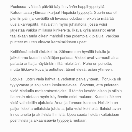
Puolessa välissä päivää käytiin vähän happihyppelyllä.
Katsomassa ylämaan karjaa! Hupaisia tyyppejä. Suurin osa oli
pieniin päin ja keväällä oli luvassa odottaa melkoista määrää
uusia karvapäitä. Käväistiin myös juhalatolla, jossa voisi
järjestää vaikka millaisia kinkereitä. Ikävä kyllä maastot eivät
täälläkään taida oikein mahdollistaa pidempiä kilpialuja, vaikkaa
puitteet muuten olisivat kertakaikkisen upeat.
Keittiössä odotti riistakeitto. Söimme sen hyvällä halulla ja
jatkoimme kurssin sisältöjen parissa. Videot ovat varmasti aina
parasta antia ja näytänkin niitä mielelläni. Puhe on puhetta,
mutta liikkuva kuva ja autistiset äänet vievät asian ytimeen.
Lopuksi juotiin vielä kahvit ja vedettiin päivä yhteen. Porukka oli
tyytyväistä ja soljuvasti keskustelevaa. Sovittiin, että pidetään
vielä Matkalla matkaratsastajaksi II tämän kevään aikan ja silloin
tietenkin otetaan myös käytännön osiot mukaan. Kurssin jälkeen
vielä vaihdettiin ajatuksia Anun ja Teresen kanssa. Heilläkin on
paljon ideoita erilaisista jutuista, joita voisi kehitellä. Ilahduttavan
innostuneita ja aktiivisia ihmisiä. Upea saada heidän kaltaisiaan
positiivisia ja aikaansaavia tyyppejä mukaan.