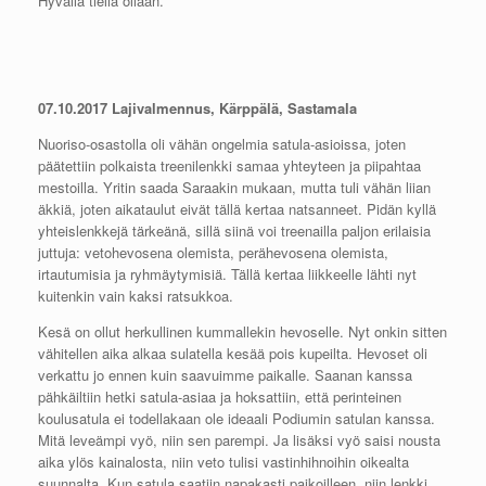
Hyvällä tiellä ollaan.
07.10.2017 Lajivalmennus, Kärppälä, Sastamala
Nuoriso-osastolla oli vähän ongelmia satula-asioissa, joten
päätettiin polkaista treenilenkki samaa yhteyteen ja piipahtaa
mestoilla. Yritin saada Saraakin mukaan, mutta tuli vähän liian
äkkiä, joten aikataulut eivät tällä kertaa natsanneet. Pidän kyllä
yhteislenkkejä tärkeänä, sillä siinä voi treenailla paljon erilaisia
juttuja: vetohevosena olemista, perähevosena olemista,
irtautumisia ja ryhmäytymisiä. Tällä kertaa liikkeelle lähti nyt
kuitenkin vain kaksi ratsukkoa.
Kesä on ollut herkullinen kummallekin hevoselle. Nyt onkin sitten
vähitellen aika alkaa sulatella kesää pois kupeilta. Hevoset oli
verkattu jo ennen kuin saavuimme paikalle. Saanan kanssa
pähkäiltiin hetki satula-asiaa ja hoksattiin, että perinteinen
koulusatula ei todellakaan ole ideaali Podiumin satulan kanssa.
Mitä leveämpi vyö, niin sen parempi. Ja lisäksi vyö saisi nousta
aika ylös kainalosta, niin veto tulisi vastinhihnoihin oikealta
suunnalta. Kun satula saatiin napakasti paikoilleen, niin lenkki