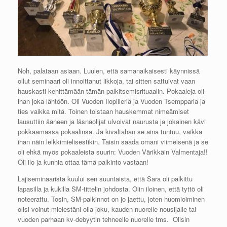
Noh, palataan asiaan. Luulen, että samanaikaisesti käynnissä
ollut seminaari oli innoittanut likkoja, tai sitten sattuivat vaan
hauskasti kehittämään tämän palkitsemisrituaalin. Pokaaleja oli
ihan joka lähtöön. Oli Vuoden Ilopilleriä ja Vuoden Tsempparia ja
ties vaikka mitä. Toinen toistaan hauskemmat nimeämiset
lausuttiin ääneen ja läsnäolijat ulvoivat naurusta ja jokainen kävi
pokkaamassa pokaalinsa. Ja kivaltahan se aina tuntuu, vaikka
ihan näin leikkimielisestikin. Taisin saada omani viimeisenä ja se
oli ehkä myös pokaaleista suurin: Vuoden Värikkäin Valmentaja!!
Oli ilo ja kunnia ottaa tämä palkinto vastaan!
Lajiseminaarista kuului sen suuntaista, että Sara oli palkittu
lapasilla ja kukilla SM-tittelin johdosta. Olin iloinen, että tyttö oli
noteerattu. Tosin, SM-palkinnot on jo jaettu, joten huomioiminen
olisi voinut mielestäni olla joku, kauden nuorelle nousijalle tai
vuoden parhaan kv-debyytin tehneelle nuorelle tms. Olisin