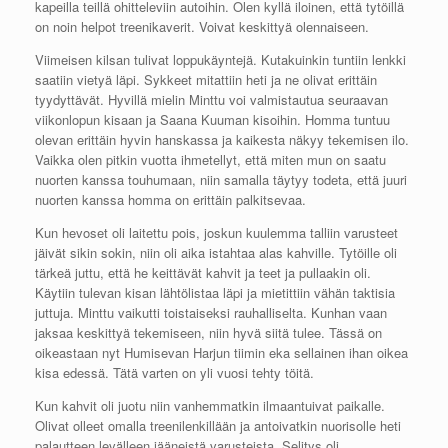
kapeilla teillä ohitteleviin autoihin. Olen kyllä iloinen, että tytöillä
on noin helpot treenikaverit. Voivat keskittyä olennaiseen.
Viimeisen kilsan tulivat loppukäyntejä. Kutakuinkin tuntiin lenkki
saatiin vietyä läpi. Sykkeet mitattiin heti ja ne olivat erittäin
tyydyttävät. Hyvillä mielin Minttu voi valmistautua seuraavan
viikonlopun kisaan ja Saana Kuuman kisoihin. Homma tuntuu
olevan erittäin hyvin hanskassa ja kaikesta näkyy tekemisen ilo.
Vaikka olen pitkin vuotta ihmetellyt, että miten mun on saatu
nuorten kanssa touhumaan, niin samalla täytyy todeta, että juuri
nuorten kanssa homma on erittäin palkitsevaa.
Kun hevoset oli laitettu pois, joskun kuulemma talliin varusteet
jäivät sikin sokin, niin oli aika istahtaa alas kahville. Tytöille oli
tärkeä juttu, että he keittävät kahvit ja teet ja pullaakin oli.
Käytiin tulevan kisan lähtölistaa läpi ja mietittiin vähän taktisia
juttuja. Minttu vaikutti toistaiseksi rauhalliselta. Kunhan vaan
jaksaa keskittyä tekemiseen, niin hyvä siitä tulee. Tässä on
oikeastaan nyt Humisevan Harjun tiimin eka sellainen ihan oikea
kisa edessä. Tätä varten on yli vuosi tehty töitä.
Kun kahvit oli juotu niin vanhemmatkin ilmaantuivat paikalle.
Olivat olleet omalla treenilenkillään ja antoivatkin nuorisolle heti
palautteen levälleen jääneistä varusteista. Selitys oli