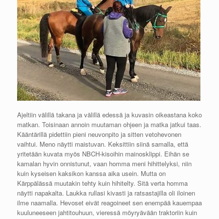
Ajeltiin välillä takana ja välillä edessä ja kuvasin oikeastana koko
matkan. Toisinaan annoin muutaman ohjeen ja matka jatkui taas.
Kääntärillä pidettiin pieni neuvonpito ja sitten vetohevonen
vaihtui. Meno näytti maistuvan. Keksittiin siinä samalla, että
yritetään kuvata myös NBCH-kisoihin mainosklippi. Eihän se
kamalan hyvin onnistunut, vaan homma meni hihittelyksi, niin
kuin kyseisen kaksikon kanssa aika usein. Mutta on
Kärppälässä muutakin tehty kuin hihitelty. Sitä verta homma
näytti napakalta. Laukka rullasi kivasti ja ratsastajilla oli iloinen
ilme naamalla. Hevoset eivät reagoineet sen enempää kauempaa
kuuluneeseen jahtitouhuun, vieressä möyryävään traktoriin kuin