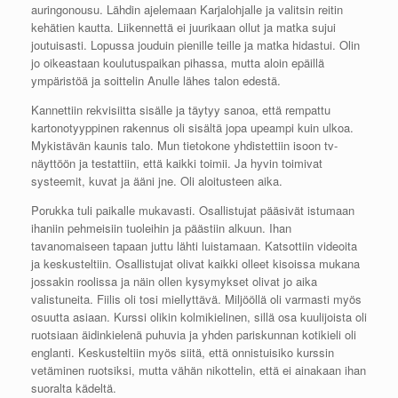
auringonousu. Lähdin ajelemaan Karjalohjalle ja valitsin reitin
kehätien kautta. Liikennettä ei juurikaan ollut ja matka sujui
joutuisasti. Lopussa jouduin pienille teille ja matka hidastui. Olin
jo oikeastaan koulutuspaikan pihassa, mutta aloin epäillä
ympäristöä ja soittelin Anulle lähes talon edestä.
Kannettiin rekvisiitta sisälle ja täytyy sanoa, että rempattu
kartonotyyppinen rakennus oli sisältä jopa upeampi kuin ulkoa.
Mykistävän kaunis talo. Mun tietokone yhdistettiin isoon tv-
näyttöön ja testattiin, että kaikki toimii. Ja hyvin toimivat
systeemit, kuvat ja ääni jne. Oli aloitusteen aika.
Porukka tuli paikalle mukavasti. Osallistujat pääsivät istumaan
ihaniin pehmeisiin tuoleihin ja päästiin alkuun. Ihan
tavanomaiseen tapaan juttu lähti luistamaan. Katsottiin videoita
ja keskusteltiin. Osallistujat olivat kaikki olleet kisoissa mukana
jossakin roolissa ja näin ollen kysymykset olivat jo aika
valistuneita. Fiilis oli tosi miellyttävä. Miljööllä oli varmasti myös
osuutta asiaan. Kurssi olikin kolmikielinen, sillä osa kuulijoista oli
ruotsiaan äidinkielenä puhuvia ja yhden pariskunnan kotikieli oli
englanti. Keskusteltiin myös siitä, että onnistuisiko kurssin
vetäminen ruotsiksi, mutta vähän nikottelin, että ei ainakaan ihan
suoralta kädeltä.