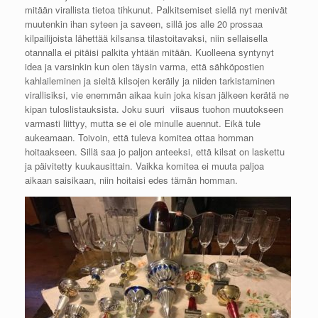
mitään virallista tietoa tihkunut. Palkitsemiset siellä nyt menivät
muutenkin ihan syteen ja saveen, sillä jos alle 20 prossaa
kilpailijoista lähettää kilsansa tilastoitavaksi, niin sellaisella
otannalla ei pitäisi palkita yhtään mitään. Kuolleena syntynyt
idea ja varsinkin kun olen täysin varma, että sähköpostien
kahlaileminen ja sieltä kilsojen keräily ja niiden tarkistaminen
virallisiksi, vie enemmän aikaa kuin joka kisan jälkeen kerätä ne
kipan tuloslistauksista. Joku suuri viisaus tuohon muutokseen
varmasti liittyy, mutta se ei ole minulle auennut. Eikä tule
aukeamaan. Toivoin, että tuleva komitea ottaa homman
hoitaakseen. Sillä saa jo paljon anteeksi, että kilsat on laskettu
ja päivitetty kuukausittain. Vaikka komitea ei muuta paljoa
aikaan saisikaan, niin hoitaisi edes tämän homman.