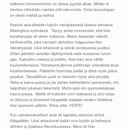
kaikkeen kommentointiin on oikeus pyytää aikaa. Mitään ei
tarvitse mihinkään vastata sillä sekunnolla. Omia lausuntojaan
on oikeis miettiä ja harkita.
Kesken asia-aiheiden käytiin vastapäisessä talossa olevassa
Marengissa syömässä. Täytyy antaa tunnustusta, että feta-
kanahamppis oli oikein maistuva. Mesta itsessään vaikutti
teinihelvetiltä, joka varmasti aktivoituu huippuunsa illan
hämärtyessä. Likat kihersivät ja söivät annoksensa puoliksi.
Sitten jatkettiin asioiden läpikäymistä vielä muutaman tunnin
ajan. Katsottiin videoita ja juteltiin. Kirsi kävi aina välillä
kuulostelemassa. Viimeisenä jäimme pohtimaan yhtenäistä asua
kisatilanteeseen. Päätettiin hommata paidat ja ehkä myös jotkut
pusakat. Taloudellinen puoli on tietenkin myös aina pinnalla.
Raha ei kasva puissa ja jos jostain kehitettäisiin sponsoreita, niin
helpottaisi jokaisen tekemistä. Mutta eipä niin sponsoreitakaan
kasva puissa. Meillä oli kuitenkin onni matkassa ja yksi tukija
on löytynyt ja ilmeisesti kisapaidat saadaan ainakin hoidettua
ihan sponsorin piikkiin. Kiitos siitä, VERTO.
Kun valmennukselliset asiat oli taputeltu aloimme siirtyä
Kärppälään. Likat ahtautuivat kaikki mun kyytiin ja hetkessä
oltiinkin jo Uudessa Hevonkuusessa. Meno oli ihan