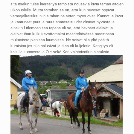
sitä itsekin tulee kieriteltyä tarhoista nousevia kiviä tarhan aitojen
ulkopuolelle. Mutta tottahan se on, että kun hevoset oppivat
varmajalkaisiksi niin sitähän ne sitten myös ovat. Kannot ja kivet
ja kaatuneet puut ja muut epätasaisuudet olisivat hyvästä ja
ainakin Litlemoenissa tapana oli se, että hevoset elelivät ja
olelivat ihan kulkukevottomaksi määriteltävässä maastossa
mukavissa pienissa laumoissa. Ne saivat olla yltä päältä
kuraisina jos niin halusivat ja tilaa oli kuljeksia. Kengitys oli
kaikilla k
unnossa ja Ole sekä Kari vaihtoivatkin ajatuksia