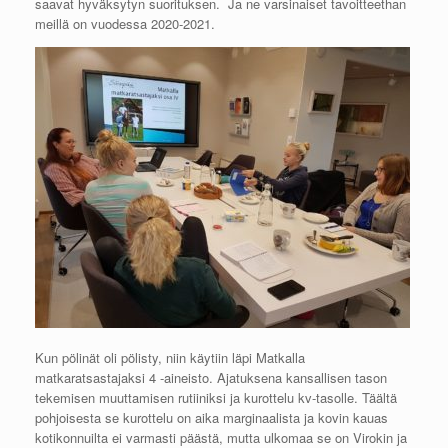
saavat hyväksytyn suorituksen. Ja ne varsinaiset tavoitteethan
meillä on vuodessa 2020-2021.
Kun pölinät oli pölisty, niin käytiin läpi Matkalla
matkaratsastajaksi 4 -aineisto. Ajatuksena kansallisen tason
tekemisen muuttamisen rutiiniksi ja kurottelu kv-tasolle. Täältä
pohjoisesta se kurottelu on aika marginaalista ja kovin kauas
kotikonnuilta ei varmasti päästä, mutta ulkomaa se on Virokin ja