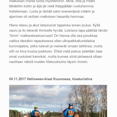
melkoisen monta tuntia myöhemmin. Minä, Rita ja Pedro
lähdettiin kotiin ja äijä jäi vielä Kärppälään vuoluhommia
hoitelemaan. Lunta ja räntää satoi enenevässä määrin ja
ajaminen oli osittain melkoisen hasardia hommaa.
Hieno reissu ja akut latautuivat tappiinsa ennen joulua. Kyllä
nauru ja ilo tekevät ihmiselle hyvää. Loistava tapa päättää tämän
”tiimin” matkaratsastusvuosi! On hienoa olla osa porukkaa,
vaikka tässäkin tapauksessa ollan ulkopaikkakuntalaisia
kummajaisia, jotka tulevat ja menevät omaan tahtiinsa, mutta
silti on kiva kuulua joukkoon. Ehkä vielä joskus pidetään taas
omat vuotuiset karonkat, mutta kunnes siinä pisteessä ollaan
nautitaan näistä muiden tilaisuuksista täysin rinnoin.
04.11.2017 Halloween-kisat Kuumassa, kisaturistina