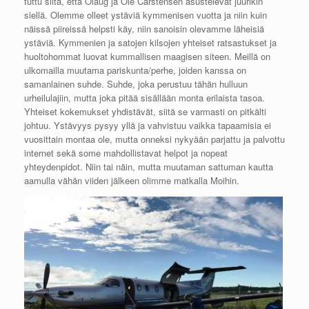
tuttu siitä, että Olaug ja Ole Carstensen asustelevat juurikin
siellä. Olemme olleet ystäviä kymmenisen vuotta ja niin kuin
näissä piireissä helpsti käy, niin sanoisin olevamme läheisiä
ystäviä. Kymmenien ja satojen kilsojen yhteiset ratsastukset ja
huoltohommat luovat kummallisen maagisen siteen. Meillä on
ulkomailla muutama pariskunta/perhe, joiden kanssa on
samanlainen suhde. Suhde, joka perustuu tähän hulluun
urheilulajiin, mutta joka pitää sisällään monta erilaista tasoa.
Yhteiset kokemukset yhdistävät, siitä se varmasti on pitkälti
johtuu. Ystävyys pysyy yllä ja vahvistuu vaikka tapaamisia ei
vuosittain montaa ole, mutta onneksi nykyään parjattu ja palvottu
internet sekä some mahdollistavat helpot ja nopeat
yhteydenpidot. Niin tai näin, mutta muutaman sattuman kautta
aamulla vähän viiden jälkeen olimme matkalla Moihin.