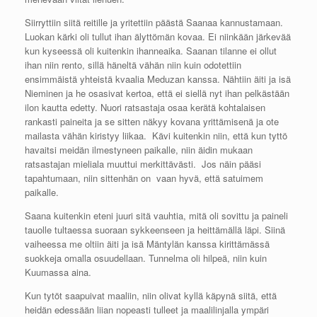
Siirryttiin siitä reitille ja yritettiin päästä Saanaa kannustamaan.
Luokan kärki oli tullut ihan älyttömän kovaa. Ei niinkään järkevää
kun kyseessä oli kuitenkin ihanneaika. Saanan tilanne ei ollut
ihan niin rento, sillä häneltä vähän niin kuin odotettiin
ensimmäistä yhteistä kvaalia Meduzan kanssa. Nähtiin äiti ja isä
Nieminen ja he osasivat kertoa, että ei siellä nyt ihan pelkästään
ilon kautta edetty. Nuori ratsastaja osaa kerätä kohtalaisen
rankasti paineita ja se sitten näkyy kovana yrittämisenä ja ote
mailasta vähän kiristyy liikaa. Kävi kuitenkin niin, että kun tyttö
havaitsi meidän ilmestyneen paikalle, niin äidin mukaan
ratsastajan mieliala muuttui merkittävästi. Jos näin pääsi
tapahtumaan, niin sittenhän on vaan hyvä, että satuimem
paikalle.
Saana kuitenkin eteni juuri sitä vauhtia, mitä oli sovittu ja paineli
tauolle tultaessa suoraan sykkeenseen ja heittämällä läpi. Siinä
vaiheessa me oltiin äiti ja isä Mäntylän kanssa kirittämässä
suokkeja omalla osuudellaan. Tunnelma oli hilpeä, niin kuin
Kuumassa aina.
Kun tytöt saapuivat maaliin, niin olivat kyllä käpynä siitä, että
heidän edessään liian nopeasti tulleet ja maalilinjalla ympäri