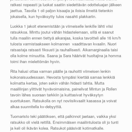
ratkesi nopeasti ja luokat saatiin siedettävän odotteluajan jälkeen
jaettua. Tasolla 1 oli paljon kisaajia ja iloisia ilmeitä tietenkin
jokaisella, kun hyväksytty tulos nasahti plakkariin.
Luokka 1 jakoit etenemistään ja viimeiselle lenkille lähti viisi
ratsukkoa. Minttu joutui vähän hidastelemaan, sillä ei saanut
tulla maaliin ennen tiettyä aikarajaa, koska tavoitteli alle 16 km/h
tulosta varmistaakseen kolmannen vaadittavan kvaalin. Nuori
ratsastaja ratsasti fiksusti ja rauhallisesti. Aikamarginaalia taisi
olla kolme minuuttia. Saana ja Sara häärivät huoltajina ja homma
toimi ihan mielettömän hyvin.
Rita halusi ottaa varman päälle ja rauhoitti viimeisen lenkin
kokonaisuudessaan. Hevosta tympäisi kiertää samaa lenkkiä
kolmatta kertaa, joten sekin vähän hidasti tahtia. Mutta
maalilinjan ylittivät hyvävoimaisina, painelivat Mintun ja Rollen
tavoin lähes suoraan tarkkiin ja kuittasivat hyväksytyn
suorituksen. Ratsukolla on nyt noviisikvaalit kasassa ja voivat
alkaa suunnitella kv-debyyttiä.
Tuomaristo teki päätöksen, että palkinnot jaetaan, vaikka yksi
ratsukko oli vielä reitillä. Ensimmäisen maaliintulosta oli jo tunti
ja keli oli ikävän kolea. Ratsukot pääsivät kotimatkalle.