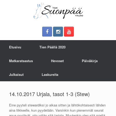
Etusivu
Tien Päällä 2020
Matkaratsastus
Hevoset
Päiväkirja
Julkaisut
Laskureita
14.10.2017 Urjala, tasot 1-3 (Stew)
Eine pyyteli stewardiksi jo aikaa sitten ja lähtökohtaisesti lähden
aina liikkeelle, kun pyydetään. Varsinkin kun pienemmät seurat
apua pyytävät, niin yritän sitä tarjota. Muutenkin olen sitä mieltä,