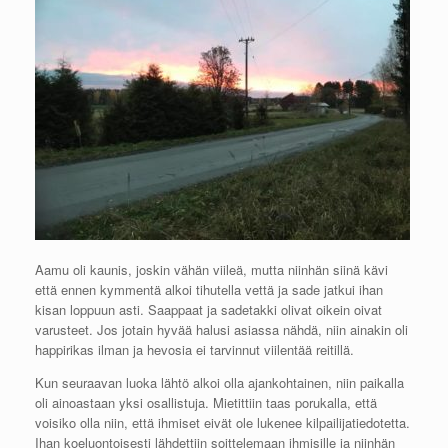
Aamu oli kaunis, joskin vähän viileä, mutta niinhän siinä kävi
että ennen kymmentä alkoi tihutella vettä ja sade jatkui ihan
kisan loppuun asti. Saappaat ja sadetakki olivat oikein oivat
varusteet. Jos jotain hyvää halusi asiassa nähdä, niin ainakin oli
happirikas ilman ja hevosia ei tarvinnut viilentää reitillä.
Kun seuraavan luoka lähtö alkoi olla ajankohtainen, niin paikalla
oli ainoastaan yksi osallistuja. Mietittiin taas porukalla, että
voisiko olla niin, että ihmiset eivät ole lukenee kilpailijatiedotetta.
Ihan koeluontoisesti lähdettiin soittelemaan ihmisille ja niinhän