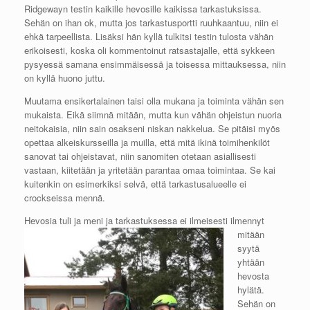
Ridgewayn testin kaikille hevosille kaikissa tarkastuksissa.
Sehän on ihan ok, mutta jos tarkastusportti ruuhkaantuu, niin ei
ehkä tarpeellista. Lisäksi hän kyllä tulkitsi testin tulosta vähän
erikoisesti, koska oli kommentoinut ratsastajalle, että sykkeen
pysyessä samana ensimmäisessä ja toisessa mittauksessa, niin
on kyllä huono juttu.
Muutama ensikertalainen taisi olla mukana ja toiminta vähän sen
mukaista. Eikä siimnä mitään, mutta kun vähän ohjeistun nuoria
neitokaisia, niin sain osakseni niskan nakkelua. Se pitäisi myös
opettaa alkeiskursseilla ja muilla, että mitä ikinä toimihenkilöt
sanovat tai ohjeistavat, niin sanomiten otetaan asiallisesti
vastaan, kiitetään ja yritetään parantaa omaa toimintaa. Se kai
kuitenkin on esimerkiksi selvä, että tarkastusalueelle ei
crockseissa mennä.
Hevosia tuli ja me
ni ja tarkastuksessa ei ilmeisesti ilmennyt
mitään
syytä
yhtään
hevosta
hylätä.
Sehän on