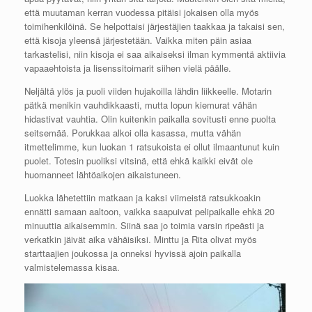
että muutaman kerran vuodessa pitäisi jokaisen olla myös
toimihenkilöinä. Se helpottaisi järjestäjien taakkaa ja takaisi sen,
että kisoja yleensä järjestetään. Vaikka miten päin asiaa
tarkastelisi, niin kisoja ei saa aikaiseksi ilman kymmentä aktiivia
vapaaehtoista ja lisenssitoimarit siihen vielä päälle.
Neljältä ylös ja puoli viiden hujakoilla lähdin liikkeelle. Motarin
pätkä menikin vauhdikkaasti, mutta lopun kiemurat vähän
hidastivat vauhtia. Olin kuitenkin paikalla sovitusti enne puolta
seitsemää. Porukkaa alkoi olla kasassa, mutta vähän
itmettelimme, kun luokan 1 ratsukoista ei ollut ilmaantunut kuin
puolet. Totesin puoliksi vitsinä, että ehkä kaikki eivät ole
huomanneet lähtöaikojen aikaistuneen.
Luokka lähetettiin matkaan ja kaksi viimeistä ratsukkoakin
ennätti samaan aaltoon, vaikka saapuivat pelipaikalle ehkä 20
minuuttia aikaisemmin. Siinä saa jo toimia varsin ripeästi ja
verkatkin jäivät aika vähäisiksi. Minttu ja Rita olivat myös
starttaajien joukossa ja onneksi hyvissä ajoin paikalla
valmistelemassa kisaa.