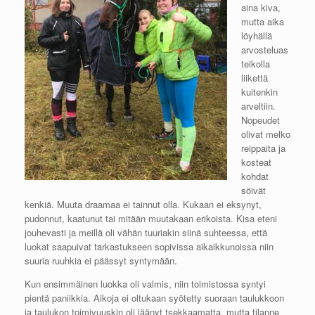
aina kiva,
mutta aika
löyhällä
arvosteluas
teikolla
liikettä
kuitenkin
arveltiin.
Nopeudet
olivat melko
reippaita ja
kosteat
kohdat
söivät
kenkiä. Muuta draamaa ei tainnut olla. Kukaan ei eksynyt,
pudonnut, kaatunut tai mitään muutakaan erikoista. Kisa eteni
jouhevasti ja meillä oli vähän tuuriakin siinä suhteessa, että
luokat saapuivat tarkastukseen sopivissa aikaikkunoissa niin
suuria ruuhkia ei päässyt syntymään.
Kun ensimmäinen luokka oli valmis, niin toimistossa syntyi
pientä paniikkia. Aikoja ei oltukaan syötetty suoraan taulukkoon
ja taulukon toimivuuskin oli jäänyt tsekkaamatta, mutta tilanne