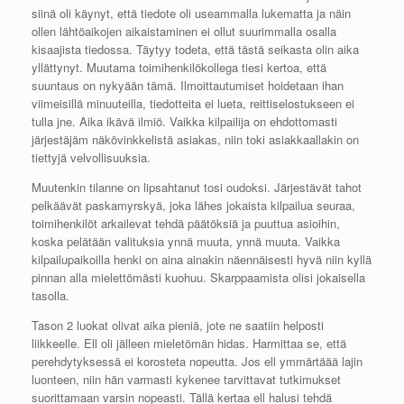
siinä oli käynyt, että tiedote oli useammalla lukematta ja näin
ollen lähtöaikojen aikaistaminen ei ollut suurimmalla osalla
kisaajista tiedossa. Täytyy todeta, että tästä seikasta olin aika
yllättynyt. Muutama toimihenkilökollega tiesi kertoa, että
suuntaus on nykyään tämä. Ilmoittautumiset hoidetaan ihan
viimeisillä minuuteilla, tiedotteita ei lueta, reittiselostukseen ei
tulla jne. Aika ikävä ilmiö. Vaikka kilpailija on ehdottomasti
järjestäjäm näkövinkkelistä asiakas, niin toki asiakkaallakin on
tiettyjä velvollisuuksia.
Muutenkin tilanne on lipsahtanut tosi oudoksi. Järjestävät tahot
pelkäävät paskamyrskyä, joka lähes jokaista kilpailua seuraa,
toimihenkilöt arkailevat tehdä päätöksiä ja puuttua asioihin,
koska pelätään valituksia ynnä muuta, ynnä muuta. Vaikka
kilpailupaikoilla henki on aina ainakin näennäisesti hyvä niin kyllä
pinnan alla mielettömästi kuohuu. Skarppaamista olisi jokaisella
tasolla.
Tason 2 luokat olivat aika pieniä, jote ne saatiin helposti
liikkeelle. Ell oli jälleen mieletömän hidas. Harmittaa se, että
perehdytyksessä ei korosteta nopeutta. Jos ell ymmärtäää lajin
luonteen, niin hän varmasti kykenee tarvittavat tutkimukset
suorittamaan varsin nopeasti. Tällä kertaa ell halusi tehdä